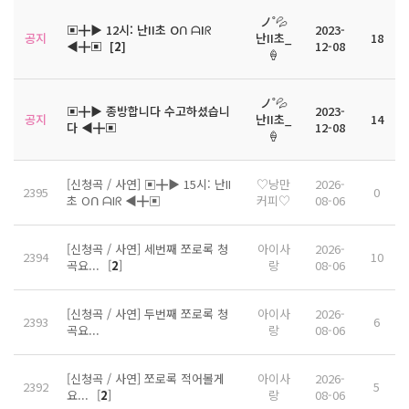
ノ˚💦
▣╋▶ 12시: 난II초 Oᑎ ᗩIᖇ
2023-
공지
난II초_
18
◀╋▣
[
2
]
12-08
🍦
ノ˚💦
▣╋▶ 종방합니다 수고하셨습니
2023-
공지
난II초_
14
다 ◀╋▣
12-08
🍦
[신청곡 / 사연] ▣╋▶ 15시: 난II
♡낭만
2026-
2395
0
초 Oᑎ ᗩIᖇ ◀╋▣
커피♡
08-06
[신청곡 / 사연] 세번째 쪼로록 청
아이사
2026-
2394
10
곡요...
[
2
]
랑
08-06
[신청곡 / 사연] 두번째 쪼로록 청
아이사
2026-
2393
6
곡요...
랑
08-06
[신청곡 / 사연] 쪼로록 적어볼게
아이사
2026-
2392
5
요...
[
2
]
랑
08-06