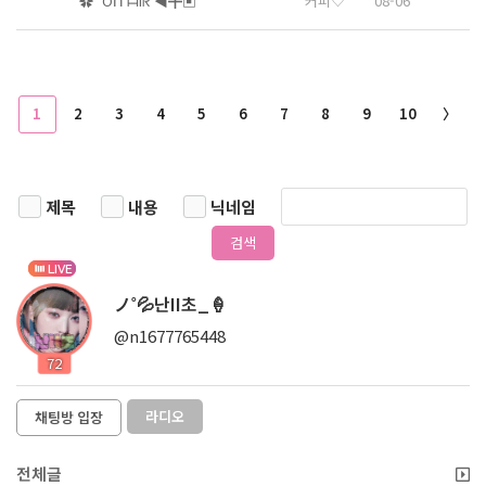
✿˚ Oᑎ ᗩIᖇ ◀╋▣
커피♡
08-06
1
2
3
4
5
6
7
8
9
10
〉
제목
내용
닉네임
검색
LIVE
ノ˚💦난II초_🍦
@n1677765448
72
라디오
채팅방 입장
전체글