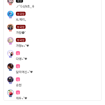
국장
72
ノ˚💦난II초_🍦
부국장
49
XL체리｡
부국장
70
가람✿˚
부국장
52
가향e∘˚💗
cj
49
다영∘˚💗
cj
17
달의여신∘˚💗
cj
49
승현
cj
19
자두∘˚💗