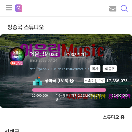
방송국 스튜디오
어울림Music
즐겨찾기
since 2023-08-24
LIVE
복사
공유
http://pado7716.inlive.co.kr/live/listen.pls
공화국 (LV.8)
17,836,073
소속회원 EXP
10,000,000
다음 레벨업까지 2,163,927exp 남
20,000,000
음
스튜디오 홈
전체글