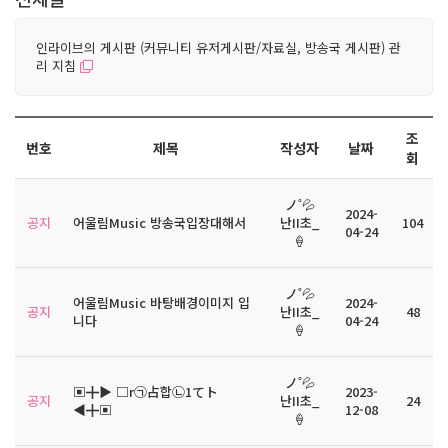
인라이브의 게시판 (커뮤니티 유저게시판/자료실, 방송국 게시판) 관
리 지침
조
번호
제목
작성자
날짜
회
ノ˚💦
2024-
공지
어울림Music 방송국입장대해서
난II초_
104
04-24
🍦
ノ˚💦
어울림Music 바탕배경이미지 입
2024-
공지
난II초_
48
니다
04-24
🍦
ノ˚💦
▣╋▶ □r㉠占합㉡1てト
2023-
공지
난II초_
24
◀╋▣
12-08
🍦