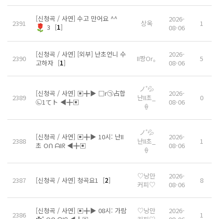
[신청곡 / 사연] 수고 만어요 ^^
2026-
2391
상옥
1
3
[
1
]
08-06
[신청곡 / 사연] [외부] 난초언니 수
2026-
2390
II짱Or｡
5
고하자
[
1
]
08-06
ノ˚💦
[신청곡 / 사연] ▣╋▶ □r㉠占합
2026-
2389
난II초_
0
㉡1てト ◀╋▣
08-06
🍦
ノ˚💦
[신청곡 / 사연] ▣╋▶ 10시: 난II
2026-
2388
난II초_
1
초 Oᑎ ᗩIᖇ ◀╋▣
08-06
🍦
♡낭만
2026-
2387
[신청곡 / 사연] 청곡요1
[
2
]
8
커피♡
08-06
[신청곡 / 사연] ▣╋▶ 08시: 가람
♡낭만
2026-
2386
1